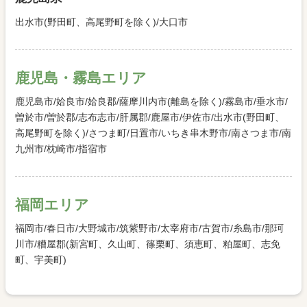
出水市(野田町、高尾野町を除く)/大口市
鹿児島・霧島エリア
鹿児島市/姶良市/姶良郡/薩摩川内市(離島を除く)/霧島市/垂水市/
曽於市/曽於郡/志布志市/肝属郡/鹿屋市/伊佐市/出水市(野田町、
高尾野町を除く)/さつま町/日置市/いちき串木野市/南さつま市/南
九州市/枕崎市/指宿市
福岡エリア
福岡市/春日市/大野城市/筑紫野市/太宰府市/古賀市/糸島市/那珂
川市/糟屋郡(新宮町、久山町、篠栗町、須恵町、粕屋町、志免
町、宇美町)