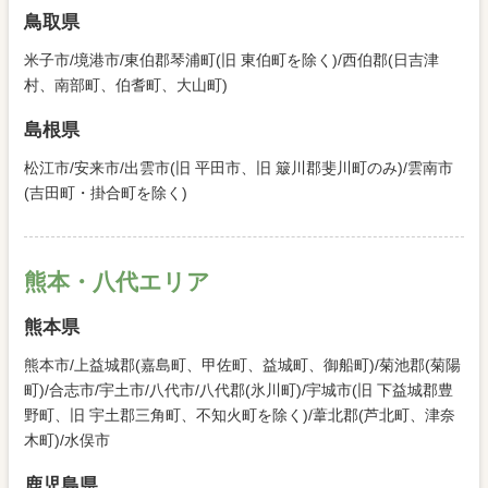
鳥取県
米子市/境港市/東伯郡琴浦町(旧 東伯町を除く)/西伯郡(日吉津
村、南部町、伯耆町、大山町)
島根県
松江市/安来市/出雲市(旧 平田市、旧 簸川郡斐川町のみ)/雲南市
(吉田町・掛合町を除く)
熊本・八代エリア
熊本県
熊本市/上益城郡(嘉島町、甲佐町、益城町、御船町)/菊池郡(菊陽
町)/合志市/宇土市/八代市/八代郡(氷川町)/宇城市(旧 下益城郡豊
野町、旧 宇土郡三角町、不知火町を除く)/葦北郡(芦北町、津奈
木町)/水俣市
鹿児島県