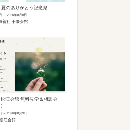
 夏のありがとう記念祭
日 ～ 2026年8月9日
積善社 干隈会館
松江会館 無料見学＆相談会
制】
日 ～ 2026年8月31日
 松江会館